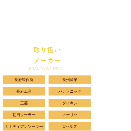
山間部も一律料金で承っております。
取り扱い
メーカー
BRANDS WE DEAL
長府製作所
長州産業
長府工産
パナソニック
三菱
ダイキン
朝日ソーラー
ノーリツ
カナディアンソーラー
Qセルズ