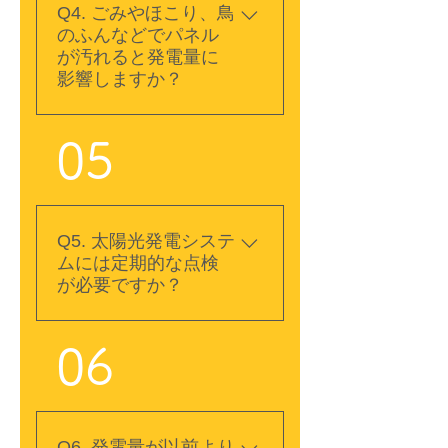
物の構造によって施工方
Q4. ごみやほこり、鳥
法が異なるため、現地調
のふんなどでパネル
査で安全性や設置条件を
が汚れると発電量に
確認したうえで最適な工
影響しますか？
法をご提案いたします。
住宅だけでなく、倉庫や
A. パネル表面にごみやほ
05
ガレージなどへの設置に
こり、鳥のふんなどが付
ついてもお気軽にご相談
着すると、発電量が数％
ください。
程度低下することがあり
ます。一般的な住宅では
Q5. 太陽光発電システ
雨風によって汚れが洗い
ムには定期的な点検
流され、発電量が回復す
が必要ですか？
るケースも多いため、頻
繁な清掃が必要とは限り
A. はい。太陽光発電シス
ません。ただし、黄砂や
06
テムを安全に使い続け、
花粉、鳥のふんなどの汚
発電量の低下や不具合を
れが長期間残っている場
早期に見つけるために
合や、発電量の低下が続
は、定期的な点検が重要
いている場合は、点検や
Q6. 発電量が以前より