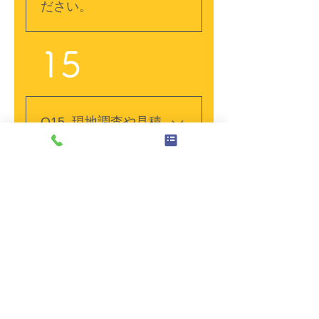
チン、システムバスなど
ださい。
の住宅設備を取り扱って
います。設備の交換やリ
A. 長府製作所、長州産
フォームをまとめてご相
15
業、朝日ソーラー、長府
談いただくことで、暮ら
工産、パナソニック、ダ
し方や電気の使用状況に
イキン、日立、三菱、コ
合わせたご提案が可能で
ロナ、ノーリツ、Qセル
す。
Q15. 現地調査や見積
ズ、カナディアンソーラ
もりは無料ですか？
ーなどを取り扱っていま
また、どの地域まで
す。複数メーカーの製品
対応していますか？
から、使用環境や設置条
件に合った機器をご提案
A. ご相談、現地調査、設
します。掲載されていな
置診断、お見積もりは無
いメーカーについても、
料です。周南市を中心に
まずはご相談ください。
太陽光発電導入時の流れ
山口県内へ対応してお
り、山間部も県内一律料
金で承っています。屋根
の形状や材質、現在の設