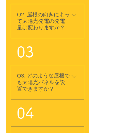
ステムであれば、停電時
でもご自宅で発電した電
Q2. 屋根の向きによっ
気を利用できる場合があ
て太陽光発電の発電
ります。携帯電話の充電
量は変わりますか？
や照明、湯沸かし、炊飯
など、必要な電力を確保
A. はい、屋根の向きや傾
できるため、災害時の備
03
斜によって発電量は変わ
えとしても役立ちます。
ります。一般的には真南
機種や設備構成によって
向きを100％とした場
利用方法が異なるため、
合、南東・南西面で約
詳しくはお気軽にご相談
Q3. どのような屋根で
96％、東西面でも約85％
も太陽光パネルを設
ください。
程度の発電量が期待でき
置できますか？
ます。屋根の形状や周辺
環境によっても発電量は
A. 日本の一般的な切妻屋
異なるため、現地調査を
04
根や寄棟屋根をはじめ、
行い、それぞれの住宅に
多くの屋根に設置が可能
適した設置プランをご提
です。また、屋根材や建
案いたします。