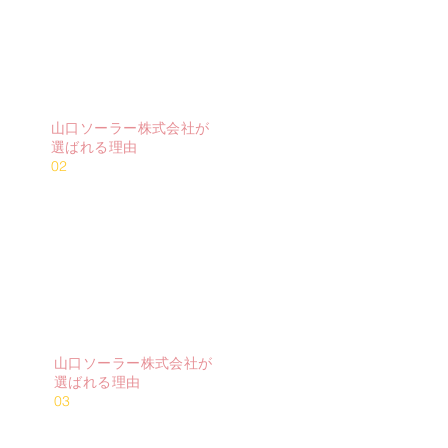
設置後の定期点検は無料にて実施してお
ります。
山口ソーラー株式会社が
選ばれる理由
02
複数のメーカーから
ご提案
複数のメーカーの製品から、使用環境・設
置環境に合った機器をご提案いたします。
山口ソーラー株式会社が
選ばれる理由
03
県内一律料金