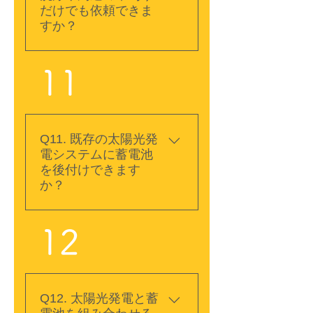
けでなく、安全面にも影
だけでも依頼できま
響する場合があります。
すか？
各メーカーのパネル交換
に対応していますので、
A. はい。黄砂、花粉、砂
11
破損を見つけた場合はそ
ぼこり、鳥のふんなどが
のまま使用せずにご相談
付着した太陽光パネルの
ください。
洗浄・清掃に対応してい
ます。地上設置型の太陽
Q11. 既存の太陽光発
光発電などで、周辺の草
電システムに蓄電池
木が日射を遮っている場
を後付けできます
合には、必要に応じて草
か？
刈りも承ります。設備の
設置場所や汚れの状態を
A. はい、既設住宅への蓄
12
確認したうえで、必要な
電池の後付けにも対応し
作業をご案内します。
ています。ただし、現在
使用している太陽光発電
システムやパワーコンデ
Q12. 太陽光発電と蓄
ィショナの種類によっ