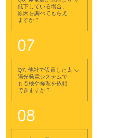
です。山口ソーラー株式
低下している場合、
洗浄をおすすめします。
会社では、太陽電池モジ
原因を調べてもらえ
不具合の早期発見にもつ
ュール、パワーコンディ
ますか？
ながるため、定期的なメ
ショナ、架台、昇圧ユニ
ンテナンスをご検討くだ
ット、接続箱などを目
さい。
A. はい。発電量の低下に
07
視・測定・操作によって
は、パネルの汚れや破
確認します。設置後1年
損、配線の不具合、パワ
目と、それ以降4年ごと
ーコンディショナの異
の法定点検にも対応して
常、周辺環境の変化な
Q7. 他社で設置した太
います。
ど、さまざまな原因が考
陽光発電システムで
えられます。現在の発電
も点検や修理を依頼
状況や機器の状態を確認
できますか？
し、原因を調査したうえ
で、清掃・修理・部品交
A. はい、当社以外の会社
08
換など必要な対応をご案
が設置した太陽光発電シ
内します。
ステムについても、点
検・修理・清掃・メンテ
ナンスのご相談を承って