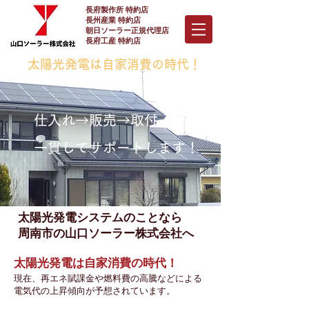
長府製作所 特約店
長州産業 特約店
朝日ソーラー正規代理店
長府工産 特約店
太陽光発電は自家消費の時代！
仕入れ→販売→取付→修理
一貫してサポートします！
太陽光発電システムのことなら
周南市の山口ソーラー株式会社へ
太陽光発電は自家消費の時代！
現在、再エネ賦課金や燃料費の高騰などによる
電気代の上昇傾向が予想されています。