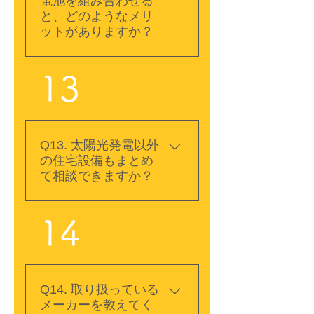
電池を組み合わせる
て、接続できる蓄電池や
と、どのようなメリ
必要な工事が異なりま
ットがありますか？
す。ご家庭の電気使用
量、停電時に使いたい機
A. 昼間に太陽光発電でつ
13
器、設置場所などを確認
くった電気を蓄電池にた
し、適した容量や機種を
め、発電しない夜間や電
ご提案します。
気使用量が多い時間帯に
使えるようになります。
Q13. 太陽光発電以外
電力会社から購入する電
の住宅設備もまとめ
気を減らしやすくなるほ
て相談できますか？
か、停電時の非常用電源
としても活用できます。
A. はい。太陽光発電や蓄
利用できる電力量や機器
14
電池のほか、エコキュー
は蓄電池の容量、出力、
ト、電気温水器、石油給
設備構成によって異なり
湯器、ガス給湯器、太陽
ます。
熱温水器、IHクッキング
Q14. 取り扱っている
ヒーター、システムキッ
メーカーを教えてく