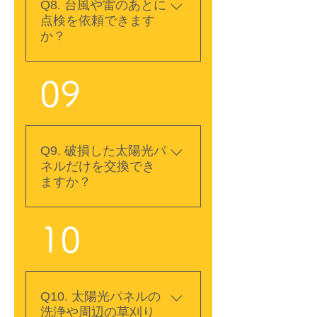
Q8. 台風や雷のあとに
います。設置した会社と
点検を依頼できます
連絡が取れない場合や、
か？
施工会社が点検に対応し
ていない場合もご相談く
A. はい。台風や強風、落
ださい。設備のメーカー
09
雷のあとに、パネルのず
や現在の状態を確認し、
れや割れ、架台の緩み、
対応可能な内容をご案内
配線やパワーコンディシ
します。
ョナの異常が心配な場合
Q9. 破損した太陽光パ
は点検をご依頼いただけ
ネルだけを交換でき
ます。外見上は問題がな
ますか？
くても不具合が起きてい
る可能性があるため、発
A. はい。現地で破損状況
電量の急な低下やエラー
10
や既存設備との適合性を
表示がある場合は、早め
確認し、交換可能なパネ
の確認をおすすめしま
ルや施工方法をご案内し
す。
ます。パネルのひび割れ
Q10. 太陽光パネルの
や破損は発電量の低下だ
洗浄や周辺の草刈り